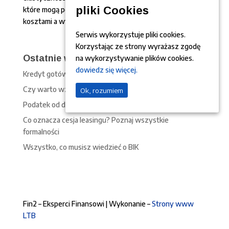
pliki Cookies
które mogą pomóc w osiągnięciu równowagi między
kosztami a wygodą spłaty.
Serwis wykorzystuje pliki cookies.
Korzystając ze strony wyrażasz zgodę
Ostatnie wpisy
na wykorzystywanie plików cookies.
dowiedz się więcej.
Kredyt gotówkowy krok po kroku
Czy warto wziąć kredyt na wesele?
Ok, rozumiem
Podatek od darowizny a kredyt hipoteczny
Co oznacza cesja leasingu? Poznaj wszystkie
formalności
Wszystko, co musisz wiedzieć o BIK
Fin2 – Eksperci Finansowi | Wykonanie –
Strony www
LTB