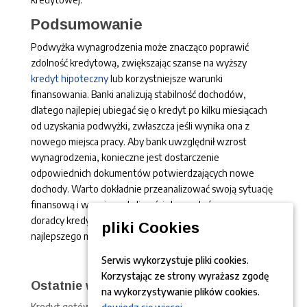
Podsumowanie
Podwyżka wynagrodzenia może znacząco poprawić
zdolność kredytową, zwiększając szanse na wyższy
kredyt hipoteczny
lub korzystniejsze warunki
finansowania. Banki analizują stabilność dochodów,
dlatego najlepiej ubiegać się o kredyt po kilku miesiącach
od uzyskania podwyżki, zwłaszcza jeśli wynika ona z
nowego miejsca pracy. Aby bank uwzględnił wzrost
wynagrodzenia, konieczne jest dostarczenie
odpowiednich dokumentów potwierdzających nowe
dochody. Warto dokładnie przeanalizować swoją sytuację
finansową i w razie wątpliwości skorzystać z pomocy
doradcy kredytowego, który pomoże w wyborze
pliki Cookies
najlepszego momentu na złożenie wniosku o kredyt.
Serwis wykorzystuje pliki cookies.
Korzystając ze strony wyrażasz zgodę
Ostatnie wpisy
na wykorzystywanie plików cookies.
Kredyt gotówkowy krok po kroku